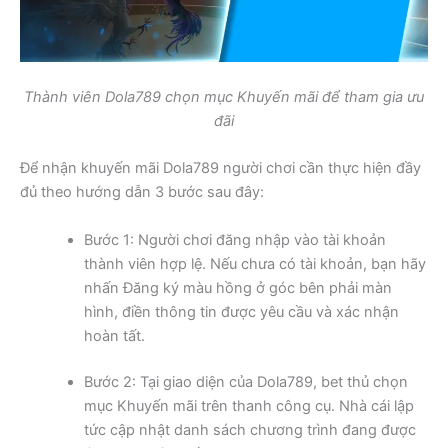
Thành viên Dola789 chọn mục Khuyến mãi để tham gia ưu
đãi
Để nhận khuyến mãi Dola789 người chơi cần thực hiện đầy
đủ theo hướng dẫn 3 bước sau đây:
Bước 1: Người chơi đăng nhập vào tài khoản
thành viên hợp lệ. Nếu chưa có tài khoản, bạn hãy
nhấn Đăng ký màu hồng ở góc bên phải màn
hình, điền thông tin được yêu cầu và xác nhận
hoàn tất.
Bước 2: Tại giao diện của Dola789, bet thủ chọn
mục Khuyến mãi trên thanh công cụ. Nhà cái lập
tức cập nhật danh sách chương trình đang được