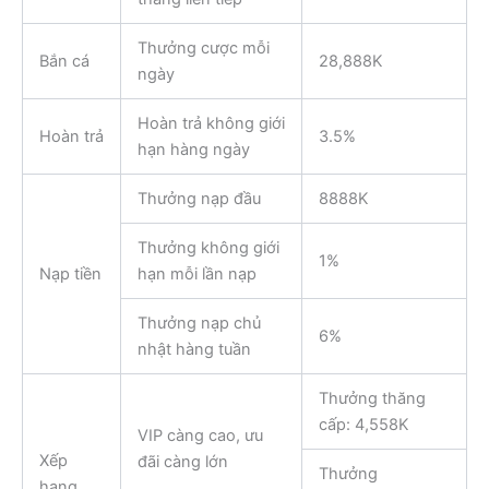
Thưởng cược mỗi
Bắn cá
28,888K
ngày
Hoàn trả không giới
Hoàn trả
3.5%
hạn hàng ngày
Thưởng nạp đầu
8888K
Thưởng không giới
1%
Nạp tiền
hạn mỗi lần nạp
Thưởng nạp chủ
6%
nhật hàng tuần
Thưởng thăng
cấp: 4,558K
VIP càng cao, ưu
Xếp
đãi càng lớn
Thưởng
hạng