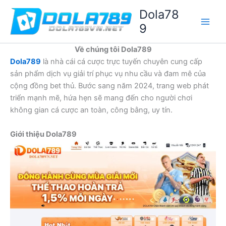
Nhảy
Dola78
tới
9
nội
dung
Về chúng tôi Dola789
Dola789
là nhà cái cá cược trực tuyến chuyên cung cấp
sản phẩm dịch vụ giải trí phục vụ nhu cầu và đam mê của
cộng đồng bet thủ. Bước sang năm 2024, trang web phát
triển mạnh mẽ, hứa hẹn sẽ mang đến cho người chơi
không gian cá cược an toàn, công bằng, uy tín.
Giới thiệu Dola789