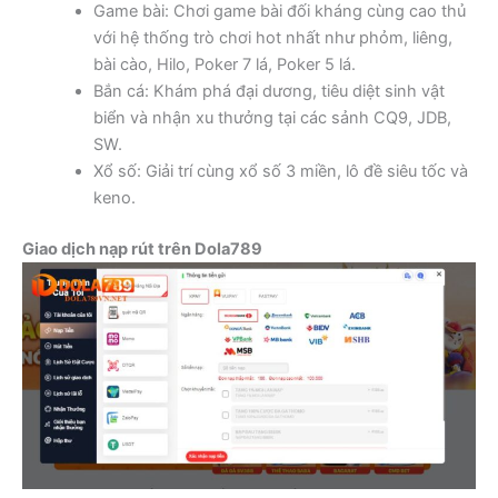
Game bài: Chơi game bài đối kháng cùng cao thủ
với hệ thống trò chơi hot nhất như phỏm, liêng,
bài cào, Hilo, Poker 7 lá, Poker 5 lá.
Bắn cá: Khám phá đại dương, tiêu diệt sinh vật
biển và nhận xu thưởng tại các sảnh CQ9, JDB,
SW.
Xổ số: Giải trí cùng xổ số 3 miền, lô đề siêu tốc và
keno.
Giao dịch nạp rút trên Dola789