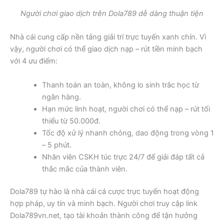
Người chơi giao dịch trên Dola789 dễ dàng thuận tiện
Nhà cái cung cấp nền tảng giải trí trực tuyến xanh chín. Vì
vậy, người chơi có thể giao dịch nạp – rút tiền minh bạch
với 4 ưu điểm:
Thanh toán an toàn, không lo sinh trắc học từ
ngân hàng.
Hạn mức linh hoạt, người chơi có thể nạp – rút tối
thiểu từ 50.000đ.
Tốc độ xử lý nhanh chóng, dao động trong vòng 1
– 5 phút.
Nhân viên CSKH túc trực 24/7 để giải đáp tất cả
thắc mắc của thành viên.
Dola789 tự hào là nhà cái cá cược trực tuyến hoạt động
hợp pháp, uy tín và minh bạch. Người chơi truy cập link
Dola789vn.net, tạo tài khoản thành công để tận hưởng