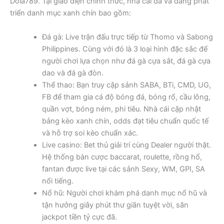
Dola789. Tại giao diện chính thức, nhà cái đã và đang phát
triển danh mục xanh chín bao gồm:
Đá gà: Live trận đấu trực tiếp từ Thomo và Sabong
Philippines. Cùng với đó là 3 loại hình đặc sắc để
người chơi lựa chọn như đá gà cựa sắt, đá gà cựa
dao và đá gà đòn.
Thể thao: Bạn truy cập sảnh SABA, BTi, CMD, UG,
FB để tham gia cá độ bóng đá, bóng rổ, cầu lông,
quần vợt, bóng ném, phi tiêu. Nhà cái cập nhật
bảng kèo xanh chín, odds đạt tiêu chuẩn quốc tế
và hỗ trợ soi kèo chuẩn xác.
Live casino: Bet thủ giải trí cùng Dealer người thật.
Hệ thống bàn cược baccarat, roulette, rồng hổ,
fantan được live tại các sảnh Sexy, WM, GPI, SA
nổi tiếng.
Nổ hũ: Người chơi khám phá danh mục nổ hũ và
tận hưởng giây phút thư giãn tuyệt vời, săn
jackpot tiền tỷ cực đã.