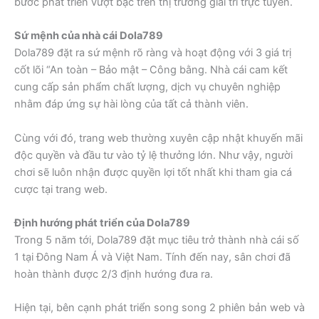
bước phát triển vượt bậc trên thị trường giải trí trực tuyến.
Sứ mệnh của nhà cái Dola789
Dola789 đặt ra sứ mệnh rõ ràng và hoạt động với 3 giá trị
cốt lõi “An toàn – Bảo mật – Công bằng. Nhà cái cam kết
cung cấp sản phẩm chất lượng, dịch vụ chuyên nghiệp
nhằm đáp ứng sự hài lòng của tất cả thành viên.
Cùng với đó, trang web thường xuyên cập nhật khuyến mãi
độc quyền và đầu tư vào tỷ lệ thưởng lớn. Như vậy, người
chơi sẽ luôn nhận được quyền lợi tốt nhất khi tham gia cá
cược tại trang web.
Định hướng phát triển của Dola789
Trong 5 năm tới, Dola789 đặt mục tiêu trở thành nhà cái số
1 tại Đông Nam Á và Việt Nam. Tính đến nay, sân chơi đã
hoàn thành được 2/3 định hướng đưa ra.
Hiện tại, bên cạnh phát triển song song 2 phiên bản web và