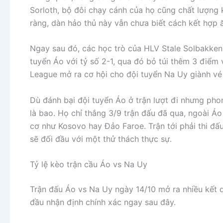
Sorloth, bộ đôi chạy cánh của họ cũng chất lượng
ràng, dàn hảo thủ này vẫn chưa biết cách kết hợp
Ngay sau đó, các học trò của HLV Stale Solbakken 
tuyển Áo với tỷ số 2-1, qua đó bỏ túi thêm 3 điểm v
League mở ra cơ hội cho đội tuyển Na Uy giành v
Dù đánh bại đội tuyển Áo ở trận lượt đi nhưng p
là bao. Họ chỉ thắng 3/9 trận đấu đã qua, ngoài Áo
cơ như Kosovo hay Đảo Faroe. Trận tới phải thi đấ
sẽ đối đầu với một thử thách thực sự.
Tỷ lệ kèo trận cầu Áo vs Na Uy
Trận đấu Áo vs Na Uy ngày 14/10 mở ra nhiều kết 
đầu nhận định chính xác ngay sau đây.