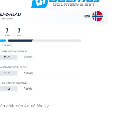
gần nhất của Áo và Na Uy