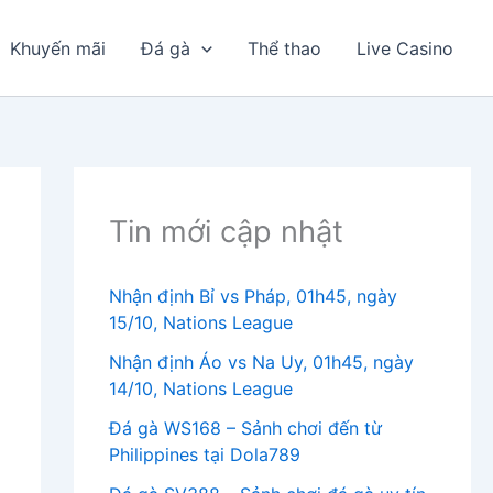
Khuyến mãi
Đá gà
Thể thao
Live Casino
Tin mới cập nhật
Nhận định Bỉ vs Pháp, 01h45, ngày
15/10, Nations League
Nhận định Áo vs Na Uy, 01h45, ngày
14/10, Nations League
Đá gà WS168 – Sảnh chơi đến từ
Philippines tại Dola789